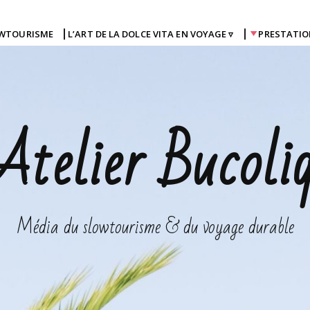
OWTOURISME
⎜L’ART DE LA DOLCE VITA EN VOYAGE ▿
⎜
PRESTATIO
Atelier Bucoli
Média du slowtourisme & du voyage durable