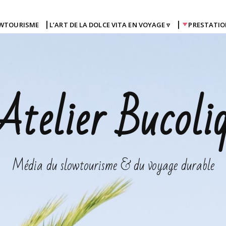
OWTOURISME
⎜L’ART DE LA DOLCE VITA EN VOYAGE ▿
⎜
PRESTATIO
Atelier Bucoli
Média du slowtourisme & du voyage durable