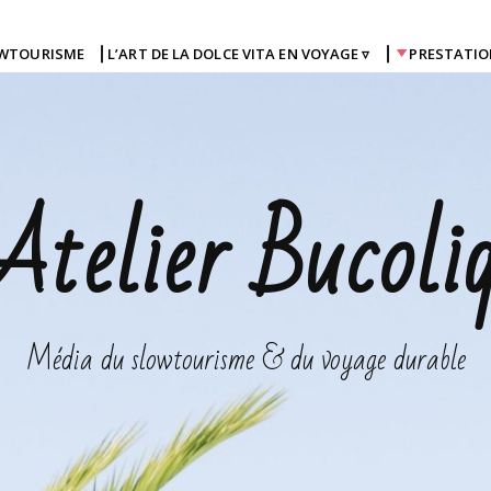
OWTOURISME
⎜L’ART DE LA DOLCE VITA EN VOYAGE ▿
⎜
PRESTATIO
Atelier Bucoli
Média du slowtourisme & du voyage durable