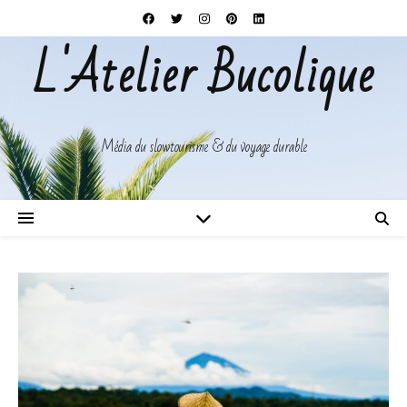
L'Atelier Bucolique
Média du slowtourisme & du voyage durable