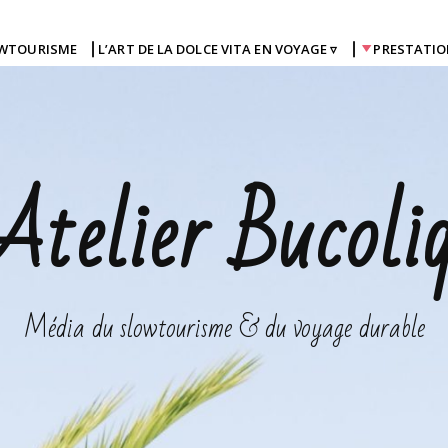
OWTOURISME
⎜L’ART DE LA DOLCE VITA EN VOYAGE ▿
⎜
PRESTATIO
Atelier Bucoli
Média du slowtourisme & du voyage durable