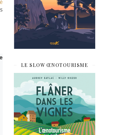
té
s
ne
LE SLOW ŒNOTOURISME