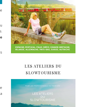
de
au
e.
se
es
LES ATELIERS DU
SLOWTOURISME
le
la