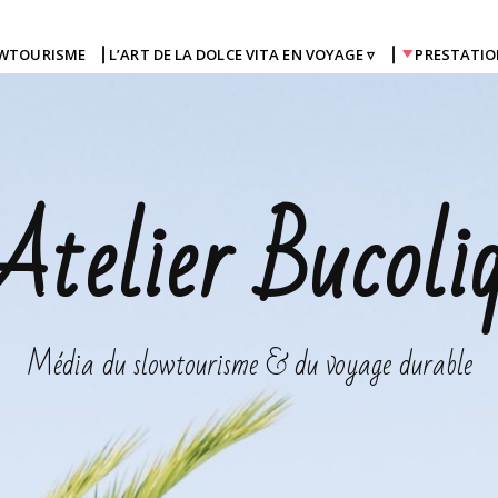
OWTOURISME
⎜L’ART DE LA DOLCE VITA EN VOYAGE ▿
⎜
PRESTATIO
Atelier Bucoli
Média du slowtourisme & du voyage durable