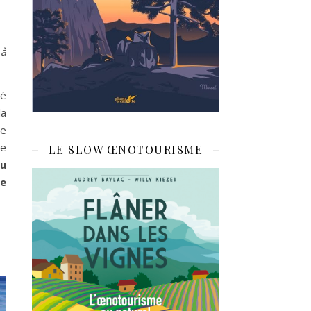
 à
ué
la
ne
ue
LE SLOW ŒNOTOURISME
au
re