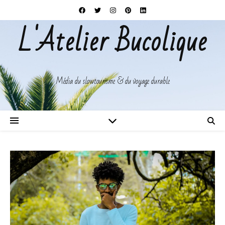
L'Atelier Bucolique
Média du slowtourisme & du voyage durable