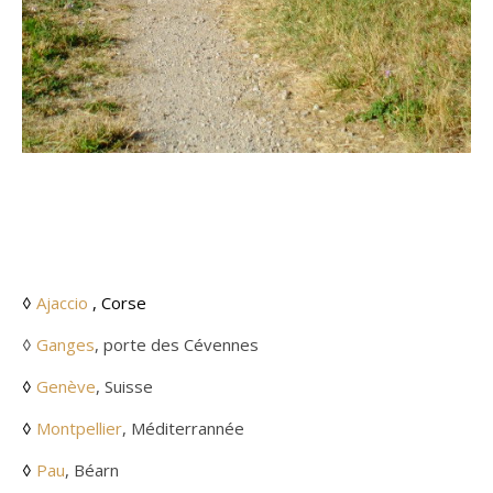
◊
Ajaccio
, Corse
◊
Ganges
, porte des Cévennes
◊
Genève
, Suisse
◊
Montpellier
, Méditerrannée
◊
Pau
, Béarn